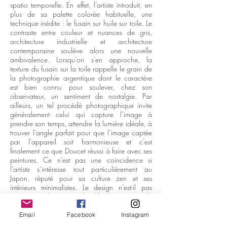
spatio temporelle. En effet, l’artiste introduit, en
plus de sa palette colorée habituelle, une
technique inédite : le fusain sur huile sur toile. Le
contraste entre couleur et nuances de gris,
architecture industrielle et architecture
contemporaine soulève alors une nouvelle
ambivalence. Lorsqu’on s’en approche, la
texture du fusain sur la toile rappelle le grain de
la photographie argentique dont le caractère
est bien connu pour soulever, chez son
observateur, un sentiment de nostalgie. Par
ailleurs, un tel procédé photographique invite
généralement celui qui capture l’image à
prendre son temps, attendre la lumière idéale, à
trouver l’angle parfait pour que l’image captée
par l’appareil soit harmonieuse et c’est
finalement ce que Doucet réussi à faire avec ses
peintures. Ce n’est pas une coïncidence si
l’artiste s’intéresse tout particulièrement au
Japon, réputé pour sa culture zen et ses
intérieurs minimalistes. Le design n’est-il pas
après tout la quête de l’harmonisation de
l’environnement humain ? Pour Gaston
Bachelard le poète est celui qui est capable de
Email
Facebook
Instagram
créer des images qui déclencheront en nous,