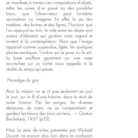
se manifeste à travers ces compositions d’objets,
telles les ruines d’un passé ou des possibles
futurs, que l’observateur peut lui-même
reconstituer ou imaginer. En effet, le jeu des
matières, des formes et des lignes, l’horizon que
l’on aperçoit au loin, le vide entre les objets sont
autant d’éléments qui guident notre regard et
invitent à la contemplation. Alors que l’image
apparait comme suspendue, figée, les quelques
plantes exotiques, l’ombre qui se pose sur le sol,
la brise soufflant gentiment sur une veste
accrochée sur un cintre nous rappelle à la
réalité du temps qui passe.
Nostalgie du gris
Ainsi la maison ne se vit pas seulement au jour
le jour, sur le fil d'une histoire, dans le récit de
notre histoire. Par les songes, les diverses
demeures de notre vie se compénètrent et
gardent les trésors des jours anciens. — Gaston
Bachelard, 1957 (p32)
Mais la série de toiles présentée par Mickaël
Doucet va encore plus loin dans la confusion