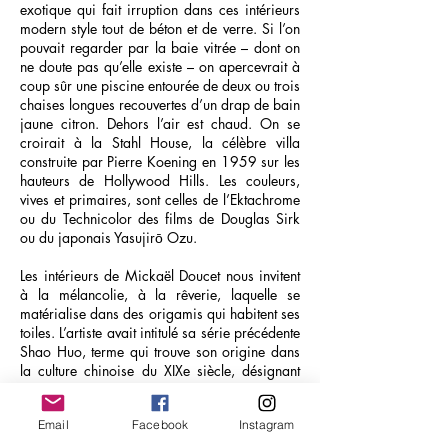
exotique qui fait irruption dans ces intérieurs
modern style tout de béton et de verre. Si l’on
pouvait regarder par la baie vitrée – dont on
ne doute pas qu’elle existe – on apercevrait à
coup sûr une piscine entourée de deux ou trois
chaises longues recouvertes d’un drap de bain
jaune citron. Dehors l’air est chaud. On se
croirait à la Stahl House, la célèbre villa
construite par Pierre Koening en 1959 sur les
hauteurs de Hollywood Hills. Les couleurs,
vives et primaires, sont celles de l’Ektachrome
ou du Technicolor des films de Douglas Sirk
ou du japonais Yasujirō Ozu.
Les intérieurs de Mickaël Doucet nous invitent
à la mélancolie, à la rêverie, laquelle se
matérialise dans des origamis qui habitent ses
toiles. L’artiste avait intitulé sa série précédente
Shao Huo, terme qui trouve son origine dans
la culture chinoise du XIXe siècle, désignant
les figurines de papier qui symbolisaient la vie
des défunts et qui étaient brûlées lors de leurs
Email
Facebook
Instagram
funérailles. Allégories de la mort et de la
violence, ces figurines énigmatiques portaient